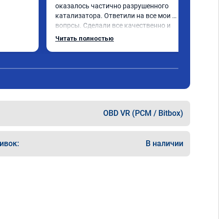
оказалось частично разрушенного 
катализатора. Ответили на все мои 
вопрсы. Сделали все качественно и 
несмотря на конец рабочего дня 
Читать полностью
задержались и все доделали. Рекомендую!
OBD VR (PCM / Bitbox)
ивок:
В наличии