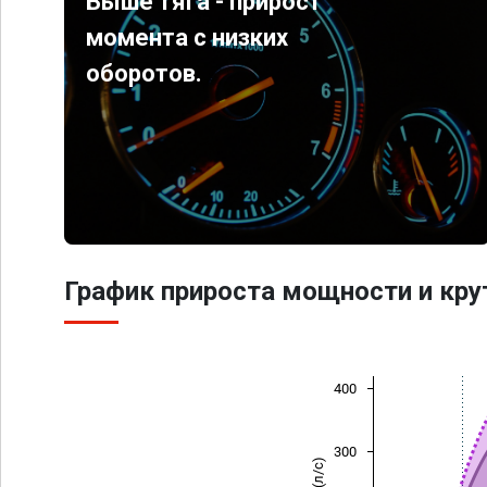
Выше тяга - прирост
момента с низких
оборотов.
График прироста мощности и кр
400
300