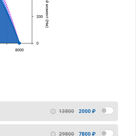
Крутящий момент (Нм)
200
0
8000
)
13800
2000 ₽
29800
7800 ₽