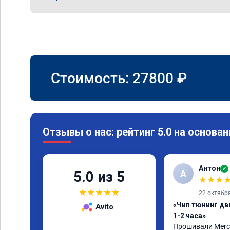
Стоимость:
27800
₽
Отзывы о нас: рейтинг 5.0 на основан
Антон
✓
А
5.0 из 5
★
★
★
★
★
★
★
★
22 октябр
«Чип тюнинг дв
Avito
1-2 часа»
Прошивали Merced