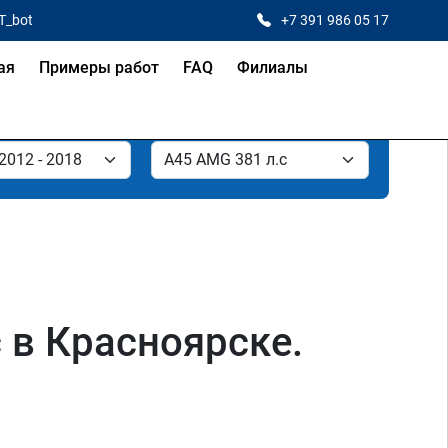
T_bot
+7 391 986 05 17
ая
Примеры работ
FAQ
Филиалы
 в Красноярске.