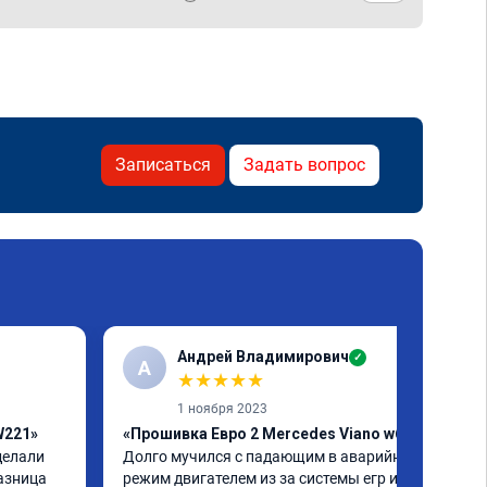
Записаться
Задать вопрос
Андрей Владимирович
✓
А
★
★
★
★
★
1 ноября 2023
W221»
«Прошивка Евро 2 Mercedes Viano w639»
елали 
Долго мучился с падающим в аварийный 
азница 
режим двигателем из за системы егр и как 