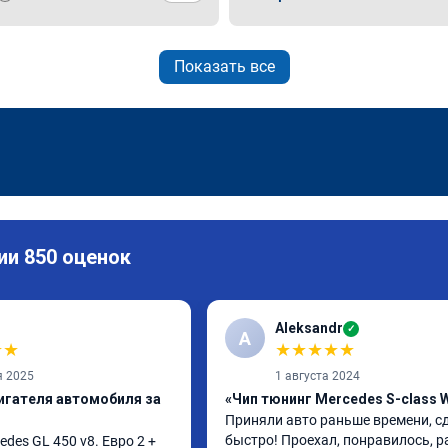
Показать все
ии 850 оценок
Aleksandr
✓
A
★
★
★
★
★
★
★
я 2025
1 августа 2024
игателя автомобиля за
«Чип тюнинг Mercedes S-class 
Приняли авто раньше времени, сд
быстро! Проехал, понравилось, р
es GL 450 v8. Евро 2 + 