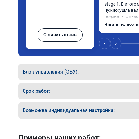
stage 1. В итоге
нужно: ушла вал
подхваты с низов
Одни из лучших т
Читать полност
Оставить отзыв
‹
›
Блок управления (ЭБУ):
Срок работ:
Возможна индивидуальная настройка:
Примеры наших работ: