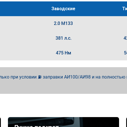
Заводские
Т
2.0 M133
381 л.с.
4
475 Нм
5
лько при условии ⛽ заправки АИ100/АИ98 и на полностью