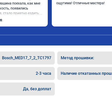
ощутима! Отличные мастера!
 машина поехала, как мне 
кость, появились 
, стало приятно ездить.

рат, в авто! 🔥
ью
Bosch_MED17_7_2_TC1797
Метод прошивки:
2-3 часа
Наличие откатанных прош
Да, без доплат