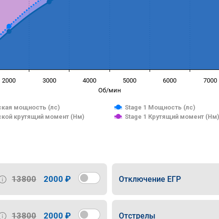
2000
3000
4000
5000
6000
7000
Об/мин
кая мощность (лс)
Stage 1 Мощность (лс)
кой крутящий момент (Нм)
Stage 1 Крутящий момент (Нм
13800
2000 ₽
Отключение ЕГР
13800
2000 ₽
Отстрелы