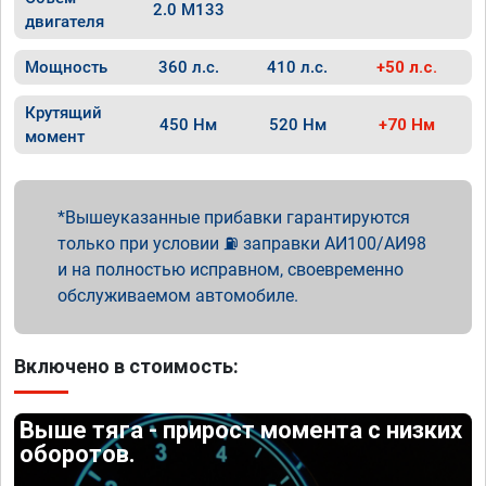
2.0 M133
двигателя
Мощность
360 л.с.
410 л.с.
+50 л.с.
Крутящий
450 Нм
520 Нм
+70 Нм
момент
Вышеуказанные прибавки гарантируются
только при условии ⛽ заправки АИ100/АИ98
и на полностью исправном, своевременно
обслуживаемом автомобиле.
Включено в стоимость:
Выше тяга - прирост момента с низких
оборотов.