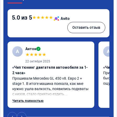
5.0 из 5
★
★
★
★
★
Avito
Оставить отзыв
Антон
✓
А
A
★
★
★
★
★
22 октября 2025
«Чип тюнинг двигателя автомобиля за 1-
«Чип тю
2 часа»
Приняли
быстро!
Прошивали Mercedes GL 450 v8. Евро 2 + 
ощутима
stage 1. В итоге машина поехала, как мне 
нужно: ушла валкость, появились подхваты 
с низов, стало приятно ездить.

Одни из лучших трат, в авто! 🔥
Читать полностью
‹
›