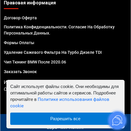
Правовая информация
Договор-Оферта
Политика Конфиденциальности. Согласие На Обработку
Персональных Данных.
Формы Оплаты
Удаление Сажевого Фильтра На Турбо Дизеле TDI
Чип Тюнинг BMW После 2020.06
Заказать Звонок
ИП Смирнов Георгий Павлович. ИНН 781302555843,
Сайт использует файлы cookie. Они необходимы для
ОГРНИП 324470400032610
оптимальной работы сайтов и сервисов. Подробнее
прочитайте в
Политике использования файлов
cookie
Разрешить все
© 2010 - 2026 Чип тюнинг в Красноярске - Автосервис
"Евро Чип Тюнинг"