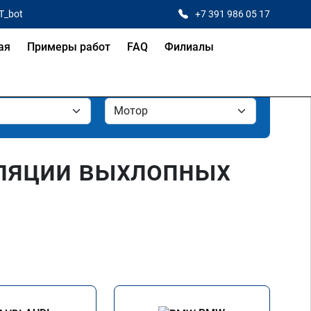
T_bot
+7 391 986 05 17
ая
Примеры работ
FAQ
Филиалы
уляции выхлопных