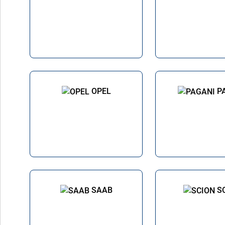
OPEL
P
SAAB
S