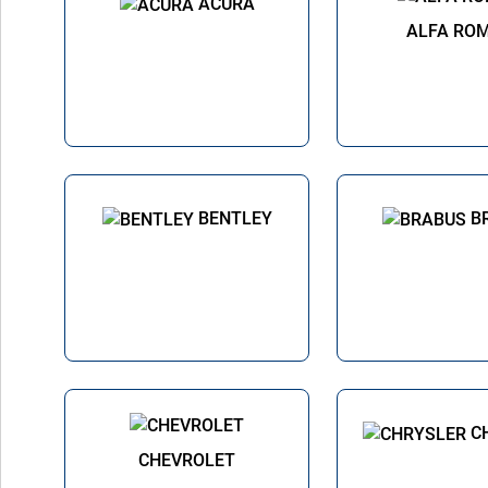
ACURA
ALFA RO
BENTLEY
B
C
CHEVROLET