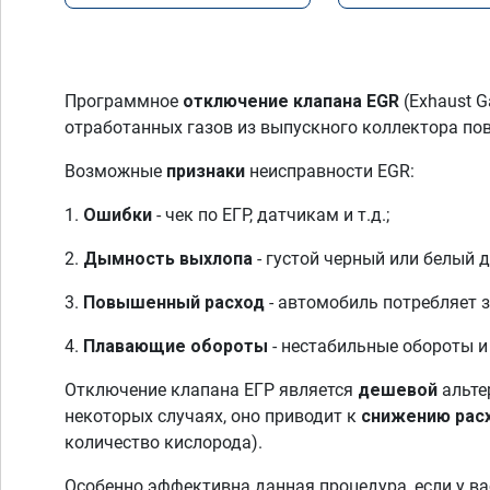
Программное
отключение клапана EGR
(Exhaust G
отработанных газов из выпускного коллектора по
Возможные
признаки
неисправности EGR:
1.
Ошибки
- чек по ЕГР, датчикам и т.д.;
2.
Дымность выхлопа
- густой черный или белый 
3.
Повышенный расход
- автомобиль потребляет 
4.
Плавающие обороты
- нестабильные обороты и
Отключение клапана ЕГР является
дешевой
альте
некоторых случаях, оно приводит к
снижению рас
количество кислорода).
Особенно эффективна данная процедура, если у в