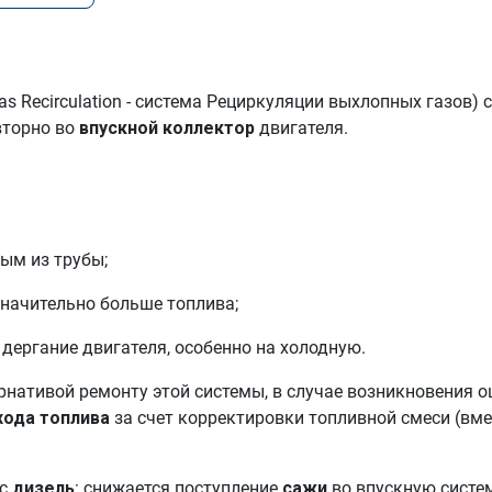
as Recirculation - система Рециркуляции выхлопных газов
вторно во
впускной коллектор
двигателя.
дым из трубы;
значительно больше топлива;
 дергание двигателя, особенно на холодную.
рнативой ремонту этой системы, в случае возникновения 
хода топлива
за счет корректировки топливной смеси (вме
ас
дизель
: снижается поступление
сажи
во впускную систем