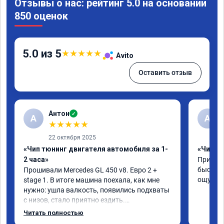
Отзывы о нас: рейтинг 5.0 на основании
850 оценок
5.0 из 5
★
★
★
★
★
Avito
Оставить отзыв
Антон
✓
А
A
★
★
★
★
★
22 октября 2025
«Чип тюнинг двигателя автомобиля за 1-
«Чип тю
2 часа»
Приняли
быстро!
Прошивали Mercedes GL 450 v8. Евро 2 + 
ощутима
stage 1. В итоге машина поехала, как мне 
нужно: ушла валкость, появились подхваты 
с низов, стало приятно ездить.

Одни из лучших трат, в авто! 🔥
Читать полностью