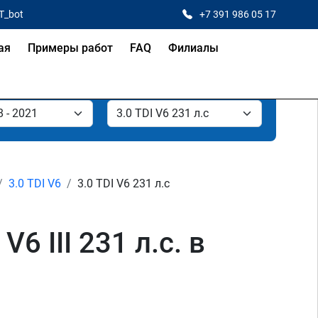
T_bot
+7 391 986 05 17
ая
Примеры работ
FAQ
Филиалы
3.0 TDI V6
3.0 TDI V6 231 л.с
6 III 231 л.с. в