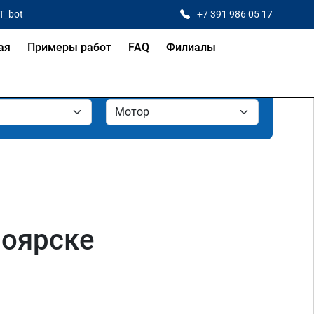
T_bot
+7 391 986 05 17
ая
Примеры работ
FAQ
Филиалы
ноярске