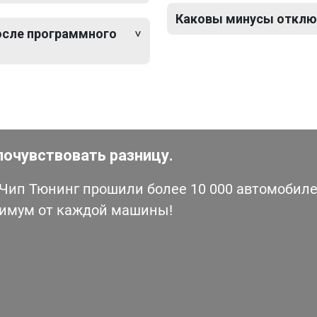
Каковы минусы отключ
после программного
почувствовать разницу.
ип Тюнинг прошили более 10 000 автомобилей
симум от каждой машины!