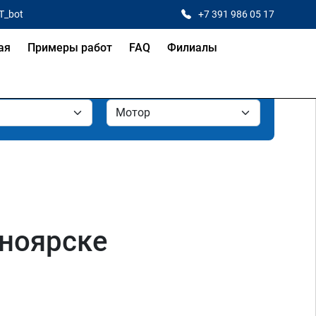
T_bot
+7 391 986 05 17
ая
Примеры работ
FAQ
Филиалы
сноярске