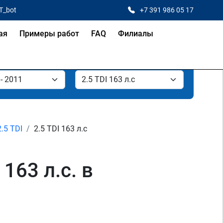
T_bot
+7 391 986 05 17
ая
Примеры работ
FAQ
Филиалы
2.5 TDI
2.5 TDI 163 л.с
163 л.с. в