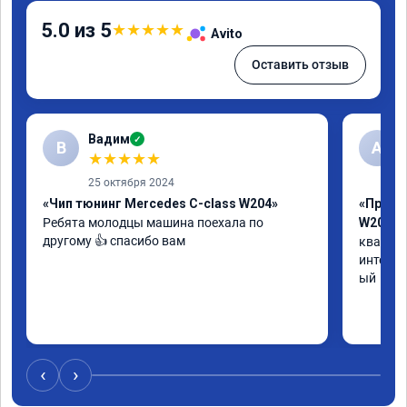
5.0 из 5
★
★
★
★
★
Avito
Оставить отзыв
Вадим
✓
В
А
★
★
★
★
★
25 октября 2024
«Чип тюнинг Mercedes C-class W204»
«Прошив
Ребята молодцы машина поехала по 
W205»
другому 👍 спасибо вам
квалифи
интелли
ый
‹
›