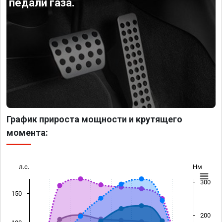
педали газа.
График прироста мощности и крутящего
момента:
л.с.
Нм
300
150
200