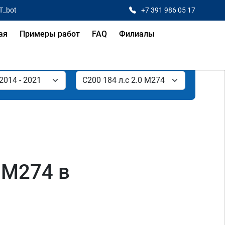
T_bot
+7 391 986 05 17
ая
Примеры работ
FAQ
Филиалы
 M274 в