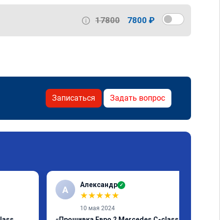
17800
7800 ₽
Записаться
Задать вопрос
Александр
✓
А
★
★
★
★
★
10 мая 2024
lass
«Прошивка Евро 2 Mercedes C-class