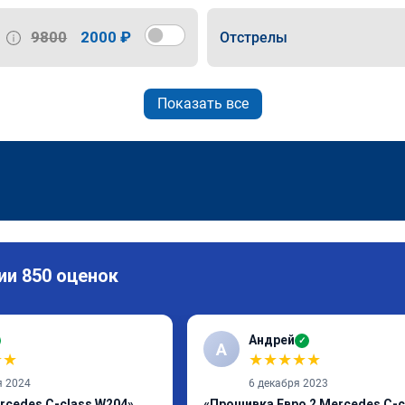
9800
2000 ₽
Отстрелы
Показать все
ии 850 оценок
Андрей
✓
А
★
★
★
★
★
★
★
я 2024
6 декабря 2023
rcedes C-class W204»
«Прошивка Евро 2 Mercedes C-c