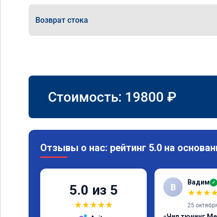
Возврат стока
Стоимость:
19800
₽
Отзывы о нас: рейтинг 5.0 на основан
Вадим
✓
В
5.0 из 5
★
★
★
★
★
★
★
★
25 октябр
«Чип тюнинг Me