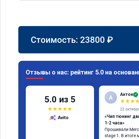
Стоимость:
23800
₽
Отзывы о нас: рейтинг 5.0 на основан
Антон
✓
А
5.0 из 5
★
★
★
★
★
★
★
★
22 октябр
«Чип тюнинг дв
Avito
1-2 часа»
Прошивали Merced
stage 1. В итоге