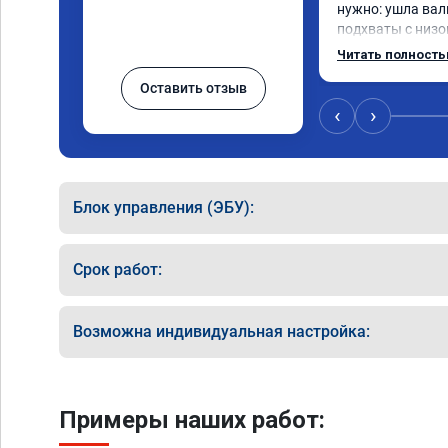
нужно: ушла вал
подхваты с низов
Одни из лучших т
Читать полност
Оставить отзыв
‹
›
Блок управления (ЭБУ):
Срок работ:
Возможна индивидуальная настройка:
Примеры наших работ: