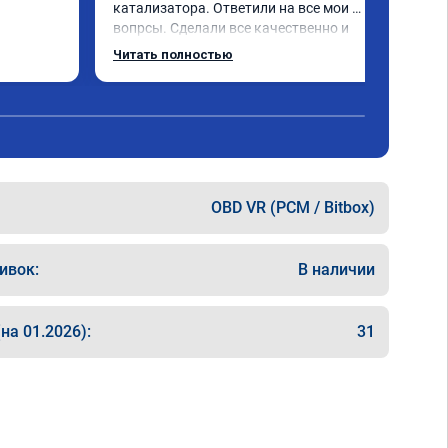
катализатора. Ответили на все мои 
вопрсы. Сделали все качественно и 
несмотря на конец рабочего дня 
Читать полностью
задержались и все доделали. Рекомендую!
OBD VR (PCM / Bitbox)
ивок:
В наличии
на 01.2026):
31