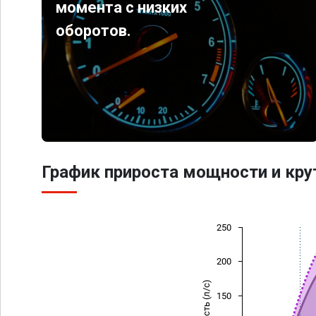
момента с низких
оборотов.
График прироста мощности и кр
250
200
Мощность (л/с)
150