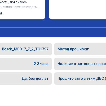
кость, появились 
, стало приятно ездить.

рат, в авто! 🔥
ью
Bosch_MED17_7_2_TC1797
Метод прошивки:
2-3 часа
Наличие откатанных прош
Да, без доплат
Прошито авто с этим ДВС (