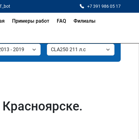
T_bot
+7 391 986 05 17
ая
Примеры работ
FAQ
Филиалы
 Красноярске.