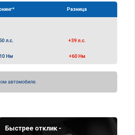
юнинг*
Разница
50 л.с.
+39 л.с.
10 Нм
+60 Нм
мом автомобиле.
Быстрее отклик -