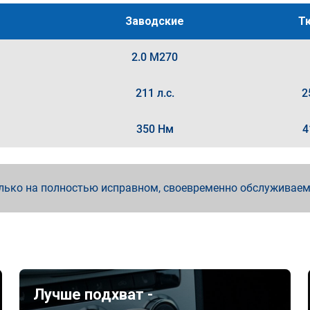
Заводские
Т
2.0 M270
211 л.с.
2
350 Нм
4
лько на полностью исправном, своевременно обслуживае
Лучше подхват -