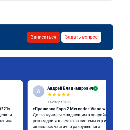
Записаться
Задать вопрос
Андрей Владимирович
✓
А
★
★
★
★
★
1 ноября 2023
W221»
«Прошивка Евро 2 Mercedes Viano w639»
елали 
Долго мучился с падающим в аварийный 
азница 
режим двигателем из за системы егр и как 
оказалось частично разрушенного 