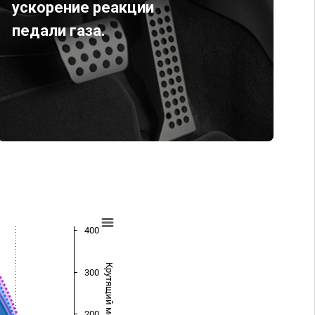
ускорение реакции
педали газа.
400
Крутящий момент (Нм)
300
200