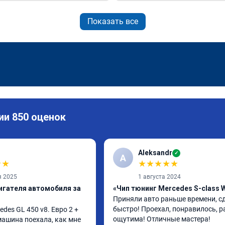
Показать все
ии 850 оценок
Aleksandr
✓
A
★
★
★
★
★
★
★
я 2025
1 августа 2024
игателя автомобиля за
«Чип тюнинг Mercedes S-class 
Приняли авто раньше времени, сд
быстро! Проехал, понравилось, р
es GL 450 v8. Евро 2 + 
ощутима! Отличные мастера!
 машина поехала, как мне 