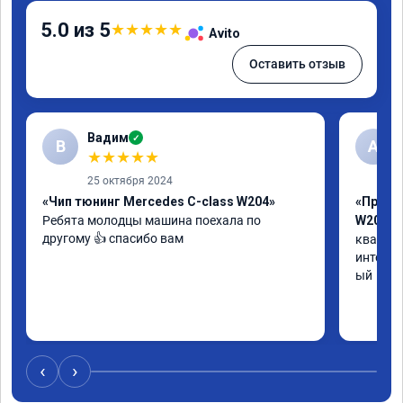
5.0 из 5
★
★
★
★
★
Avito
Оставить отзыв
Вадим
✓
В
А
★
★
★
★
★
25 октября 2024
«Чип тюнинг Mercedes C-class W204»
«Прошив
Ребята молодцы машина поехала по 
W205»
другому 👍 спасибо вам
квалифи
интелли
ый
‹
›