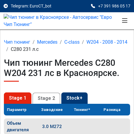
Telegram: EuroCT_bot
+7 391 986 05 17
Чип тюнинг
Mercedes
C-class
W204 - 2008 - 2014
C280 231 л.с
Чип тюнинг Mercedes C280
W204 231 лс в Красноярске.
Stage 1
Stock+
Stage 2
Параметр
Заводские
Тюнинг*
Разница
Объем
3.0 M272
двигателя