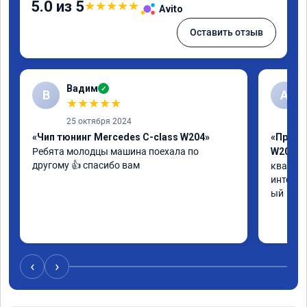
5.0 из 5
★
★
★
★
★
Avito
Оставить отзыв
Вадим
✓
В
А
★
★
★
★
★
25 октября 2024
«Чип тюнинг Mercedes C-class W204»
«Прошив
Ребята молодцы машина поехала по 
W205»
другому 👍 спасибо вам
квалифи
интелли
ый
‹
›