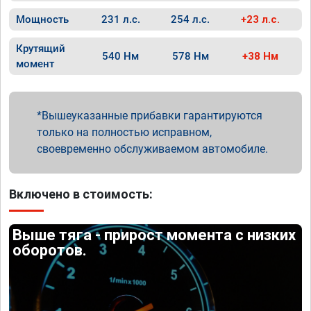
Мощность
231 л.с.
254 л.с.
+23 л.с.
Крутящий
540 Нм
578 Нм
+38 Нм
момент
Вышеуказанные прибавки гарантируются
только на полностью исправном,
своевременно обслуживаемом автомобиле.
Включено в стоимость:
Выше тяга - прирост момента с низких
оборотов.