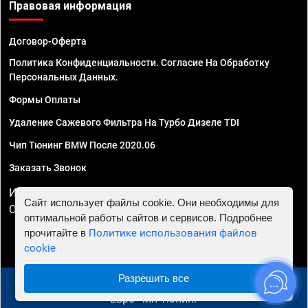
Правовая информация
Договор-Оферта
Политика Конфиденциальности. Согласие На Обработку
Персональных Данных.
Формы Оплаты
Удаление Сажевого Фильтра На Турбо Дизеле TDI
Чип Тюнинг BMW После 2020.06
Заказать Звонок
ИП Смирнов Георгий Павлович. ИНН 781302555843,
Сайт использует файлы cookie. Они необходимы для
ОГРНИП 324470400032610
оптимальной работы сайтов и сервисов. Подробнее
прочитайте в
Политике использования файлов
cookie
Разрешить все
© 2010 - 2026 Чип тюнинг в Красноярске - Автосервис
"Евро Чип Тюнинг"