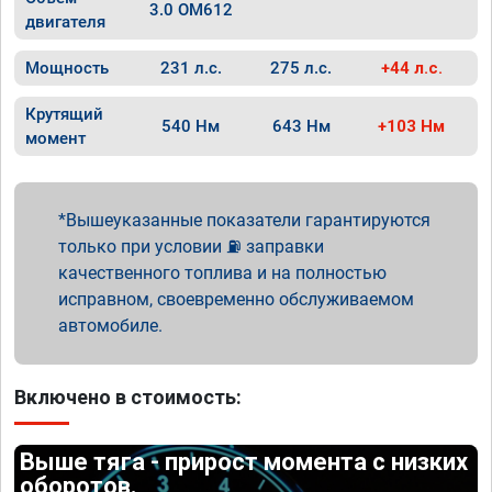
3.0 OM612
двигателя
Мощность
231 л.с.
275 л.с.
+44 л.с.
Крутящий
540 Нм
643 Нм
+103 Нм
момент
Вышеуказанные показатели гарантируются
только при условии ⛽ заправки
качественного топлива и на полностью
исправном, своевременно обслуживаемом
автомобиле.
Включено в стоимость:
Выше тяга - прирост момента с низких
оборотов.