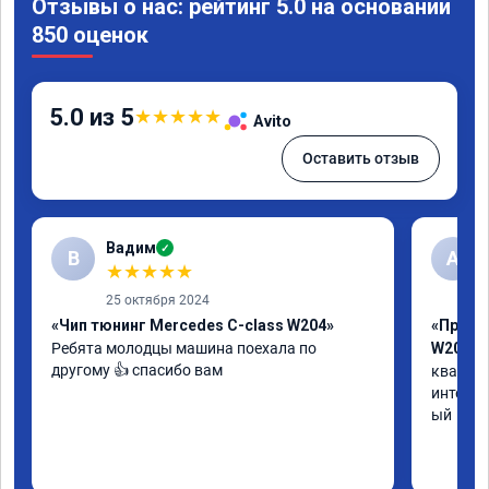
Отзывы о нас: рейтинг 5.0 на основании
850 оценок
5.0 из 5
★
★
★
★
★
Avito
Оставить отзыв
Вадим
✓
В
А
★
★
★
★
★
25 октября 2024
«Чип тюнинг Mercedes C-class W204»
«Прошив
Ребята молодцы машина поехала по 
W205»
другому 👍 спасибо вам
квалифи
интелли
ый