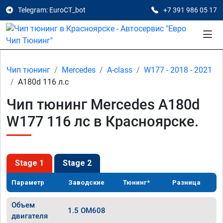
Telegram: EuroCT_bot
+7 391 986 05 17
Чип тюнинг
Mercedes
A-class
W177 - 2018 - 2021
A180d 116 л.с
Чип тюнинг Mercedes A180d
W177 116 лс в Красноярске.
Stage 1
Stage 2
Параметр
Заводские
Тюнинг*
Разница
Объем
1.5 OM608
двигателя