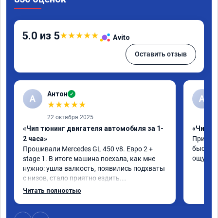
5.0 из 5
★
★
★
★
★
Avito
Оставить отзыв
Антон
✓
А
A
★
★
★
★
★
22 октября 2025
«Чип тюнинг двигателя автомобиля за 1-
«Чип тю
2 часа»
Приняли
быстро!
Прошивали Mercedes GL 450 v8. Евро 2 + 
ощутима
stage 1. В итоге машина поехала, как мне 
нужно: ушла валкость, появились подхваты 
с низов, стало приятно ездить.

Одни из лучших трат, в авто! 🔥
Читать полностью