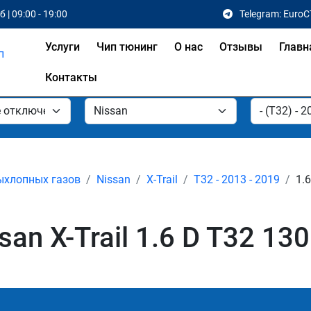
 | 09:00 - 19:00
Telegram: EuroC
Услуги
Чип тюнинг
О нас
Отзывы
Главн
Контакты
ыхлопных газов
Nissan
X-Trail
T32 - 2013 - 2019
1.6
n X-Trail 1.6 D T32 130