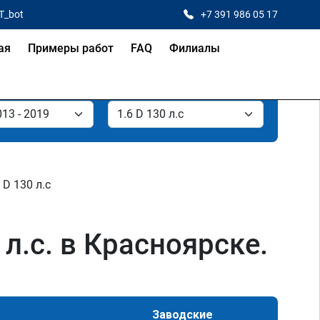
T_bot
+7 391 986 05 17
ая
Примеры работ
FAQ
Филиалы
 D 130 л.с
 л.с. в Красноярске.
Заводские