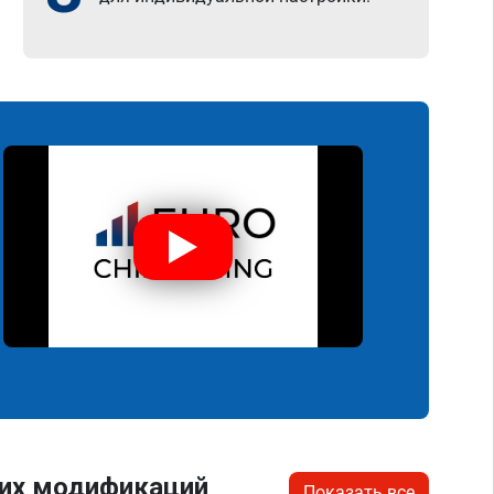
гих модификаций
Показать все