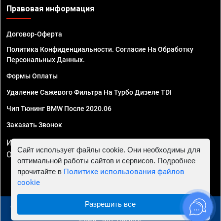
Правовая информация
Договор-Оферта
Политика Конфиденциальности. Согласие На Обработку
Персональных Данных.
Формы Оплаты
Удаление Сажевого Фильтра На Турбо Дизеле TDI
Чип Тюнинг BMW После 2020.06
Заказать Звонок
ИП Смирнов Георгий Павлович. ИНН 781302555843,
Сайт использует файлы cookie. Они необходимы для
ОГРНИП 324470400032610
оптимальной работы сайтов и сервисов. Подробнее
прочитайте в
Политике использования файлов
cookie
Разрешить все
© 2010 - 2026 Чип тюнинг в Красноярске - Автосервис
"Евро Чип Тюнинг"