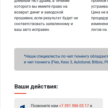
дневный тест-драйв, в течение
пробной 
которого вы имеете право на
устраива
возврат денег и заводской
Цена не 
прошивки, если результат будет не
процедур
соответствовать заявленному и
изменени
ваш авто исправен.
логов на
Наши специалисты по чип тюнингу обладают 
и чип тюнинга (Flex, Kess 3, Autotuner, Bitbo
Ваши действия:
Позвоните нам
+7 391 986 05 17
и