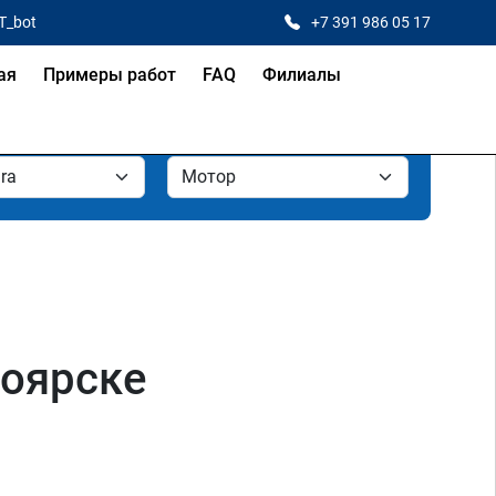
T_bot
+7 391 986 05 17
ая
Примеры работ
FAQ
Филиалы
ноярске