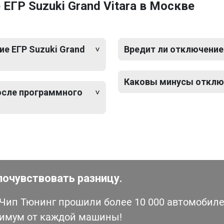
ГР Suzuki Grand Vitara в Москве
е ЕГР Suzuki Grand
Вредит ли отключение 
Каковы минусы отключе
после программного
почувствовать разницу.
ип Тюнинг прошили более 10 000 автомобилей
симум от каждой машины!