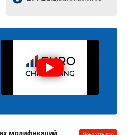
гих модификаций
Показать все