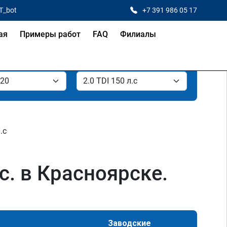
T_bot
+7 391 986 05 17
ая
Примеры работ
FAQ
Филиалы
.с
с. в Красноярске.
Заводские