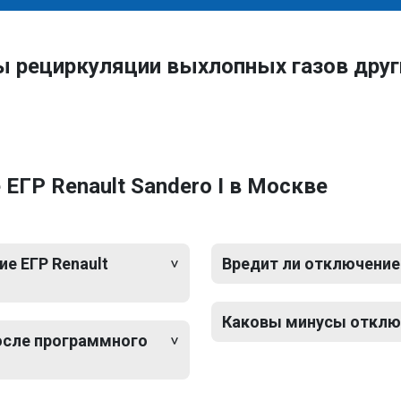
ы рециркуляции выхлопных газов дру
ЕГР Renault Sandero I в Москве
е ЕГР Renault
Вредит ли отключение 
Каковы минусы отключе
после программного