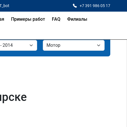
T_bot
+7 391 986 05 17
ая
Примеры работ
FAQ
Филиалы
ярске