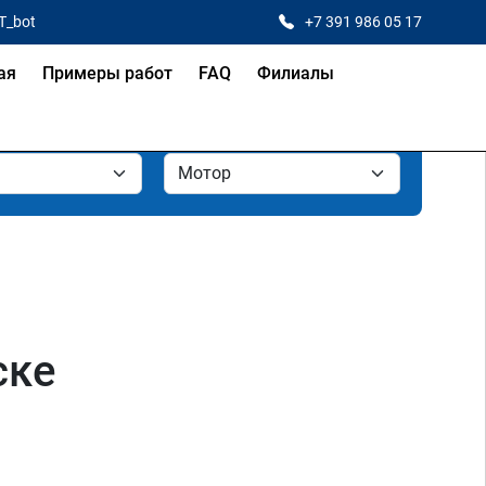
T_bot
+7 391 986 05 17
ая
Примеры работ
FAQ
Филиалы
ске