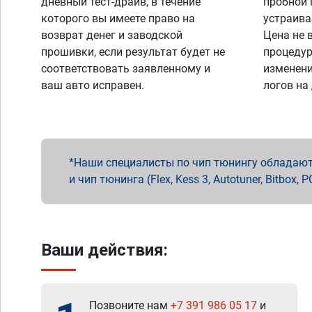
дневный тест-драйв, в течение
пробной 
которого вы имеете право на
устраива
возврат денег и заводской
Цена не 
прошивки, если результат будет не
процедур
соответствовать заявленному и
изменени
ваш авто исправен.
логов на
Наши специалисты по чип тюнингу обладают 
и чип тюнинга (Flex, Kess 3, Autotuner, Bitbo
Ваши действия:
Позвоните нам
+7 391 986 05 17
и