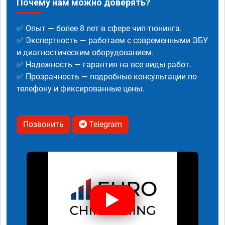
Почему нам можно доверять?
✅ Опыт — более 8 лет в сфере чип-тюнинга.
✅ Экспертность — работаем с современными ЭБУ
и диагностическим оборудованием.
✅ Надежность — гарантия на все виды работ.
✅ Прозрачность — подробные консультации по
телефону и фиксированные цены.
Позвонить
Telegram