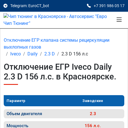
Telegram: EuroCT_bot
+7 391 986 05 17
Отключение ЕГР клапана системы рециркуляции
выхлопных газов
Iveco
Daily
2.3 D
2.3 D 156 л.с
Отключение ЕГР Iveco Daily
2.3 D 156 л.с. в Красноярске.
Параметр
Заводские
Объем двигателя
2.3
Мощность
156 л.с.