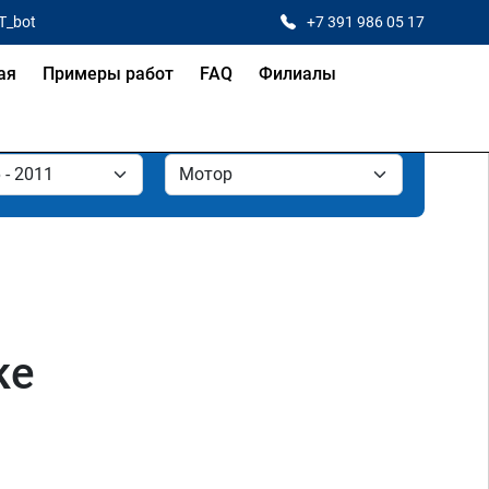
T_bot
+7 391 986 05 17
ая
Примеры работ
FAQ
Филиалы
ке