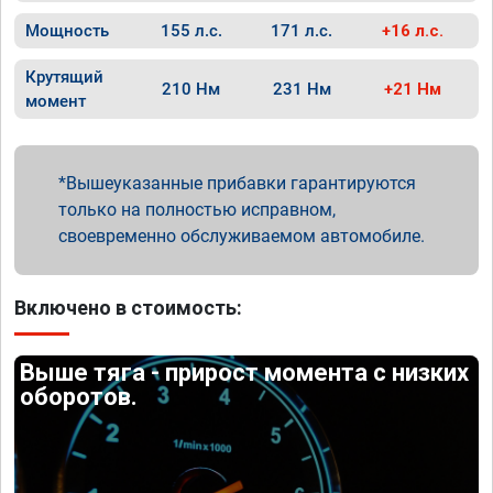
Мощность
155 л.с.
171 л.с.
+16 л.с.
Крутящий
210 Нм
231 Нм
+21 Нм
момент
Вышеуказанные прибавки гарантируются
только на полностью исправном,
своевременно обслуживаемом автомобиле.
Включено в стоимость:
Выше тяга - прирост момента с низких
оборотов.