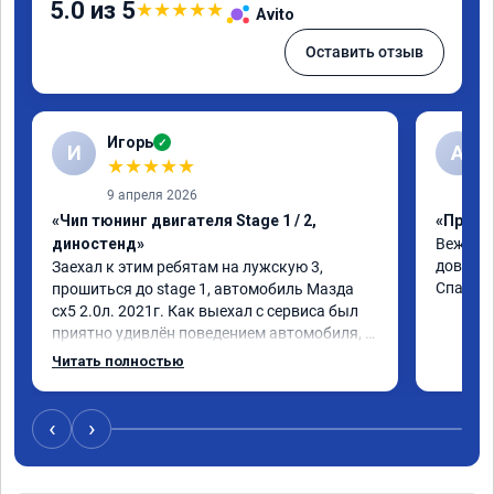
5.0 из 5
★
★
★
★
★
Avito
Оставить отзыв
Игорь
✓
И
A
★
★
★
★
★
9 апреля 2026
«Чип тюнинг двигателя Stage 1 / 2,
«Прошив
диностенд»
Вежливы
доверия
Заехал к этим ребятам на лужскую 3, 
Спасиб
прошиться до stage 1, автомобиль Мазда 
сх5 2.0л. 2021г. Как выехал с сервиса был 
приятно удивлён поведением автомобиля, 
педаль газа стала отзывчивее, и резче что 
Читать полностью
ли, разгон тоже стал получше. Расход вроде 
не изменился. В общем очень рад и советую 
данную процедуру. Если ваш автомобиль 
‹
›
исправен и своевременно обслуживается, то 
вреда это не нанесёт