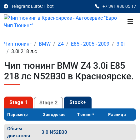
Telegram: EuroCT_bot
+7 391 986 05 17
Чип тюнинг
BMW
Z4
E85 - 2005 - 2009
3.0i
3.0i 218 л.с
Чип тюнинг BMW Z4 3.0i E85
218 лс N52B30 в Красноярске.
Stage 1
Stock+
Stage 2
Параметр
Заводские
Тюнинг*
Разница
Объем
3.0 N52B30
двигателя