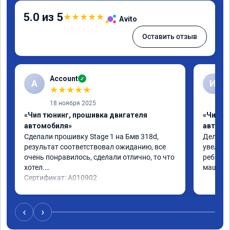
5.0 из 5
★
★
★
★
★
Avito
Оставить отзыв
Account
✓
A
И
★
★
★
★
★
18 ноября 2025
«Чип тюнинг, прошивка двигателя
«Чип т
автомобиля»
автомо
Сделали прошивку Stage 1 на Бмв 318d, 
Делали 
результат соответствовал ожиданию, все 
увеличе
очень понравилось, сделали отлично, то что 
ребята 
хотел.

машина 
Сертификат: A010902
‹
›