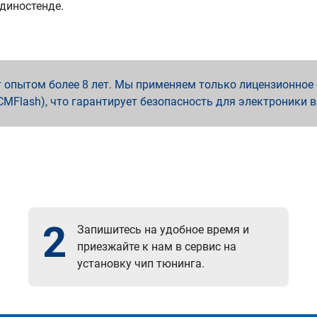
 диностенде.
опытом более 8 лет. Мы применяем только лицензионное о
x, PCMFlash), что гарантирует безопасность для электроники 
2
Запишитесь на удобное время и
приезжайте к нам в сервис на
установку чип тюнинга.