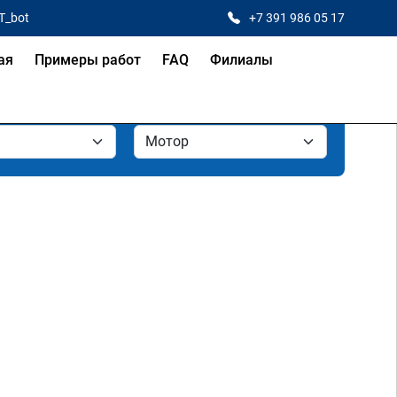
T_bot
+7 391 986 05 17
ая
Примеры работ
FAQ
Филиалы