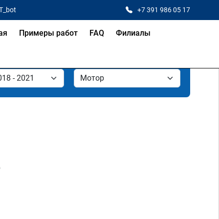
T_bot
+7 391 986 05 17
ая
Примеры работ
FAQ
Филиалы
е