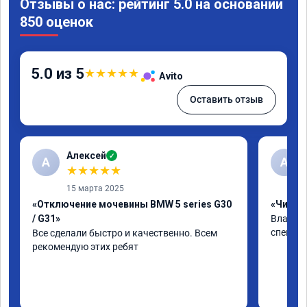
Отзывы о нас: рейтинг 5.0 на основании
850 оценок
5.0 из 5
★
★
★
★
★
Avito
Оставить отзыв
Алексей
✓
А
А
★
★
★
★
★
15 марта 2025
«Отключение мочевины BMW 5 series G30
«Чип тю
/ G31»
Владими
специал
Все сделали быстро и качественно. Всем 
рекомендую этих ребят