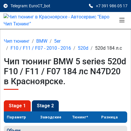
Telegram: EuroCT_bot
+7 391 986 05 17
Чип тюнинг
BMW
5er
F10 / F11 / F07 - 2010 - 2016
520d
520d 184 л.с
Чип тюнинг BMW 5 series 520d
F10 / F11 / F07 184 лс N47D20
в Красноярске.
Stage 1
Stage 2
Параметр
Заводские
Тюнинг*
Разница
Объем