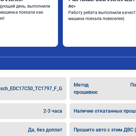
дующий день, выполнили 
лс»
 машинка поехала как 
Работу ребята выполнили качеств
ую!
машина поехала повеселее)
Метод
По
sch_EDC17C50_TC1797_F_G
прошивки:
2-3 часа
Наличие откатанных прош
Да, без доплат
Прошито авто с этим ДВС (