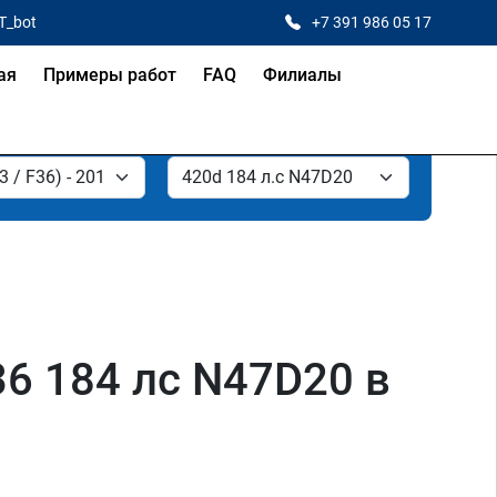
T_bot
+7 391 986 05 17
ая
Примеры работ
FAQ
Филиалы
36 184 лс N47D20 в