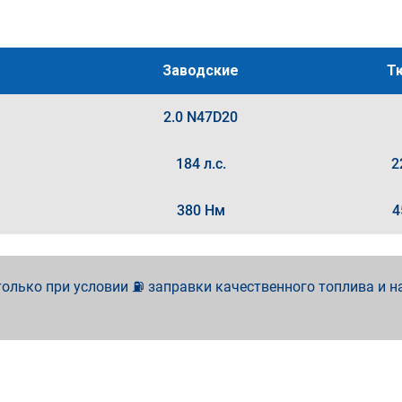
Заводские
Т
2.0 N47D20
184 л.с.
2
380 Нм
4
олько при условии ⛽ заправки качественного топлива и н