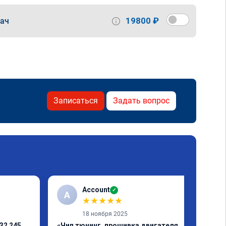
19800 ₽
дач
Записаться
Задать вопрос
Account
✓
A
★
★
★
★
★
18 ноября 2025
32 245
«Чип тюнинг, прошивка двигателя