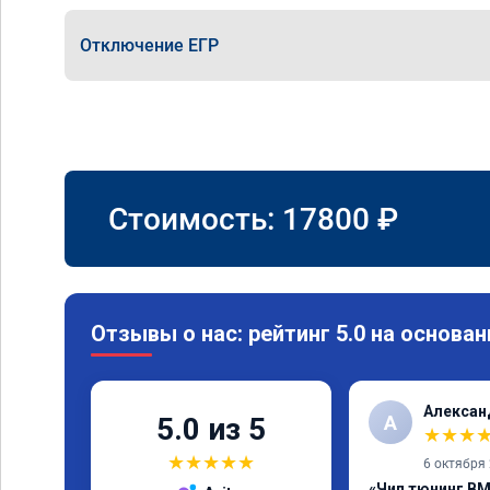
Отключение ЕГР
Стоимость:
17800
₽
Отзывы о нас: рейтинг 5.0 на основан
Алексан
А
5.0 из 5
★
★
★
★
★
★
★
★
6 октября
«Чип тюнинг BM