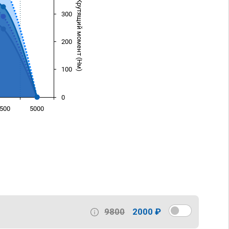
Крутящий момент (Нм)
300
200
100
0
500
5000
)
9800
2000 ₽