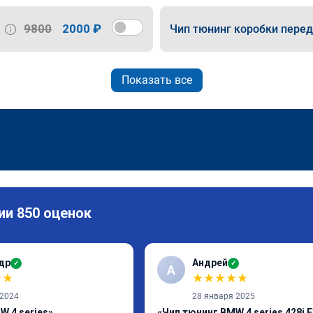
9800
2000 ₽
Чип тюнинг коробки пере
Показать все
ии 850 оценок
др
Андрей
✓
✓
А
★
★
★
★
★
★
★
 2024
28 января 2025
W 4 series»
«Чип тюнинг BMW 4 series 428i F