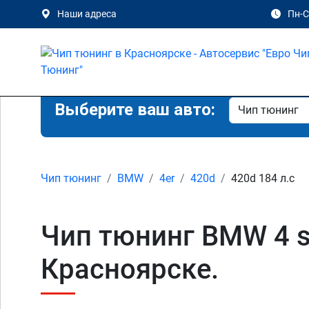
Наши адреса
Пн-Сб
Выберите ваш авто:
Чип тюнинг
BMW
4er
420d
420d 184 л.с
Чип тюнинг BMW 4 se
Красноярске.