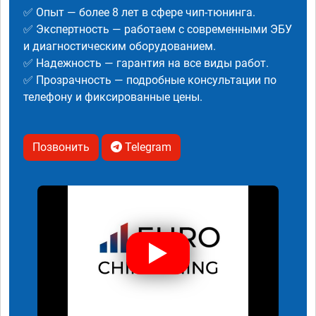
✅ Опыт — более 8 лет в сфере чип-тюнинга.
✅ Экспертность — работаем с современными ЭБУ
и диагностическим оборудованием.
✅ Надежность — гарантия на все виды работ.
✅ Прозрачность — подробные консультации по
телефону и фиксированные цены.
Позвонить
Telegram