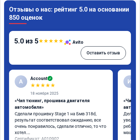
Отзывы о нас: рейтинг 5.0 на основании
850 оценок
5.0 из 5
★
★
★
★
★
Avito
Оставить отзыв
Account
✓
A
И
★
★
★
★
★
18 ноября 2025
«Чип тюнинг, прошивка двигателя
«Чип т
автомобиля»
автомо
Сделали прошивку Stage 1 на Бмв 318d, 
Делали 
результат соответствовал ожиданию, все 
увеличе
очень понравилось, сделали отлично, то что 
ребята 
хотел.

машина 
Сертификат: A010902