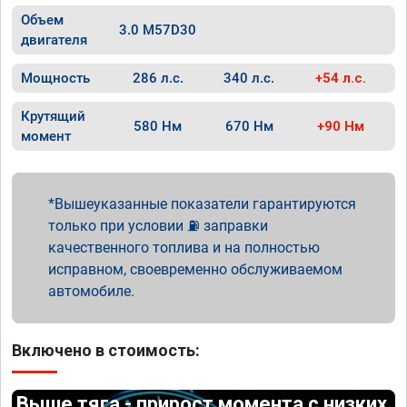
Объем
3.0 M57D30
двигателя
Мощность
286 л.с.
340 л.с.
+54 л.с.
Крутящий
580 Нм
670 Нм
+90 Нм
момент
Вышеуказанные показатели гарантируются
только при условии ⛽ заправки
качественного топлива и на полностью
исправном, своевременно обслуживаемом
автомобиле.
Включено в стоимость:
Выше тяга - прирост момента с низких