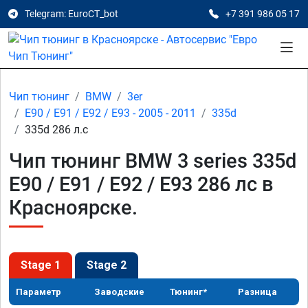
Telegram: EuroCT_bot
+7 391 986 05 17
Чип тюнинг
BMW
3er
E90 / E91 / E92 / E93 - 2005 - 2011
335d
335d 286 л.с
Чип тюнинг BMW 3 series 335d
E90 / E91 / E92 / E93 286 лс в
Красноярске.
Stage 1
Stage 2
Параметр
Заводские
Тюнинг*
Разница