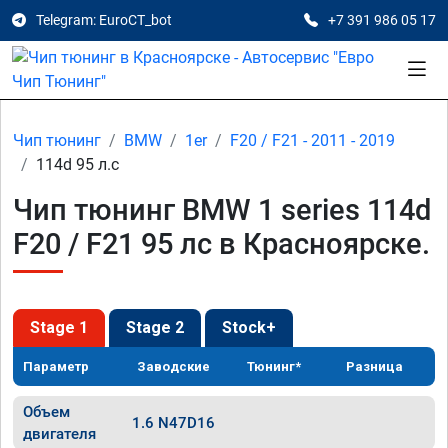
Telegram: EuroCT_bot
+7 391 986 05 17
Чип тюнинг
BMW
1er
F20 / F21 - 2011 - 2019
114d 95 л.с
Чип тюнинг BMW 1 series 114d
F20 / F21 95 лс в Красноярске.
Stage 1
Stage 2
Stock+
Параметр
Заводские
Тюнинг*
Разница
Объем
1.6 N47D16
двигателя