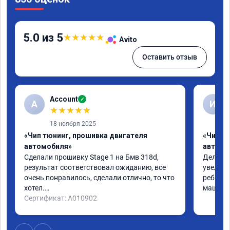
5.0 из 5
★
★
★
★
★
Avito
Оставить отзыв
Account
✓
A
И
★
★
★
★
★
18 ноября 2025
«Чип тюнинг, прошивка двигателя
«Чип т
автомобиля»
автомо
Сделали прошивку Stage 1 на Бмв 318d, 
Делали 
результат соответствовал ожиданию, все 
увеличе
очень понравилось, сделали отлично, то что 
ребята 
хотел.

машина 
Сертификат: A010902