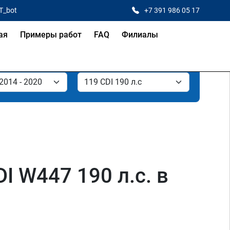
T_bot
+7 391 986 05 17
ая
Примеры работ
FAQ
Филиалы
I W447 190 л.с. в