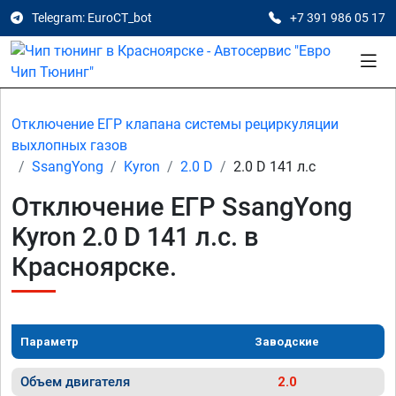
Telegram: EuroCT_bot
+7 391 986 05 17
Отключение ЕГР клапана системы рециркуляции
выхлопных газов
SsangYong
Kyron
2.0 D
2.0 D 141 л.с
Отключение ЕГР SsangYong
Kyron 2.0 D 141 л.с. в
Красноярске.
Параметр
Заводские
Объем двигателя
2.0