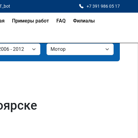
T_bot
+7 391 986 05 17
ая
Примеры работ
FAQ
Филиалы
оярске