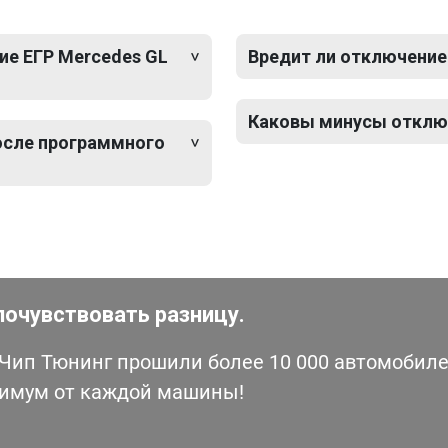
е ЕГР Mercedes GL
Вредит ли отключение
Каковы минусы отключ
после программного
почувствовать разницу.
ип Тюнинг прошили более 10 000 автомобилей
симум от каждой машины!