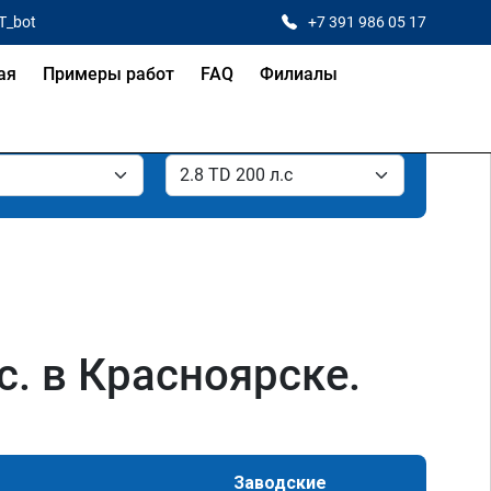
T_bot
+7 391 986 05 17
ая
Примеры работ
FAQ
Филиалы
с. в Красноярске.
Заводские