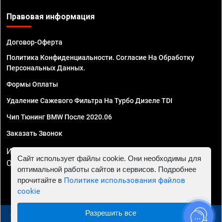
Правовая информация
Договор-Оферта
Политика Конфиденциальности. Согласие На Обработку
Персональных Данных.
Формы Оплаты
Удаление Сажевого Фильтра На Турбо Дизеле TDI
Чип Тюнинг BMW После 2020.06
Заказать Звонок
ИП Смирнов Георгий Павлович. ИНН 781302555843,
Сайт использует файлы cookie. Они необходимы для
ОГРНИП 324470400032610
оптимальной работы сайтов и сервисов. Подробнее
прочитайте в
Политике использования файлов
cookie
Разрешить все
© 2010 - 2026 Чип тюнинг в Красноярске - Автосервис