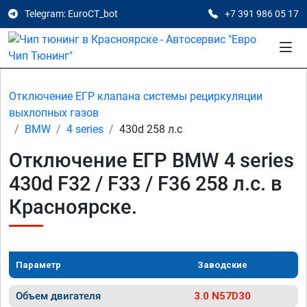
Telegram: EuroCT_bot
+7 391 986 05 17
Отключение ЕГР клапана системы рециркуляции
выхлопных газов
BMW
4 series
430d 258 л.с
Отключение ЕГР BMW 4 series
430d F32 / F33 / F36 258 л.с. в
Красноярске.
Параметр
Заводские
Объем двигателя
3.0 N57D30