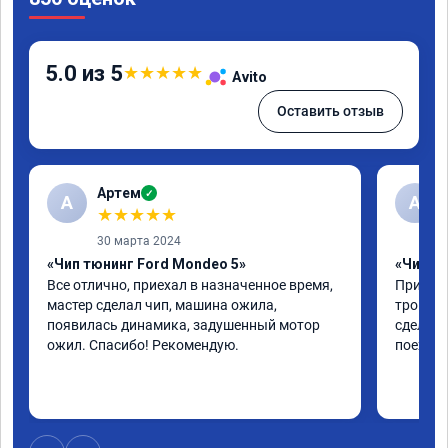
5.0 из 5
★
★
★
★
★
Avito
Оставить отзыв
Артем
✓
А
А
★
★
★
★
★
30 марта 2024
«Чип тюнинг Ford Mondeo 5»
«Чип тю
Все отлично, приехал в назначенное время, 
Приехал
мастер сделал чип, машина ожила, 
троила 
появилась динамика, задушенный мотор 
сделали
ожил. Спасибо! Рекомендую.
поехала