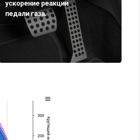
ускорение реакции
педали газа.
300
Крутящий момент (Нм)
200