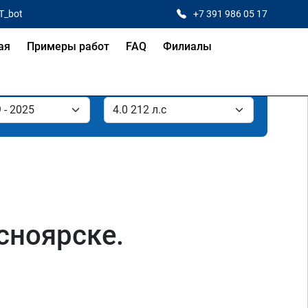
T_bot
+7 391 986 05 17
ая
Примеры работ
FAQ
Филиалы
асноярске.