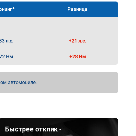
юнинг*
Разница
33 л.с.
+21 л.с.
72 Нм
+28 Нм
мом автомобиле.
Быстрее отклик -