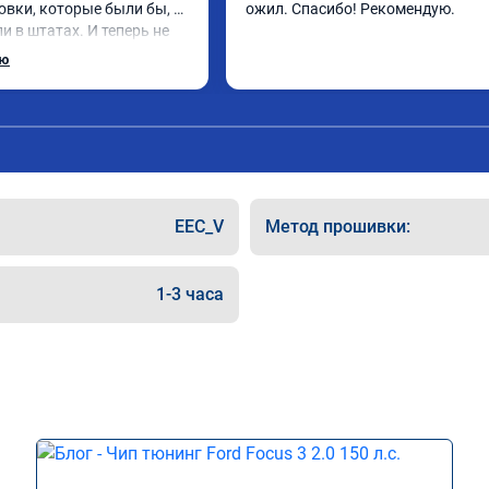
овки, которые были бы, 
ожил. Спасибо! Рекомендую.
и в штатах. И теперь не 
е расход стал на 3 литра 
ью
меньше, если ездить как 
в том то и дело, что 
к до прошивки не охота!)) 
н!))
EEC_V
Метод прошивки:
1-3 часа