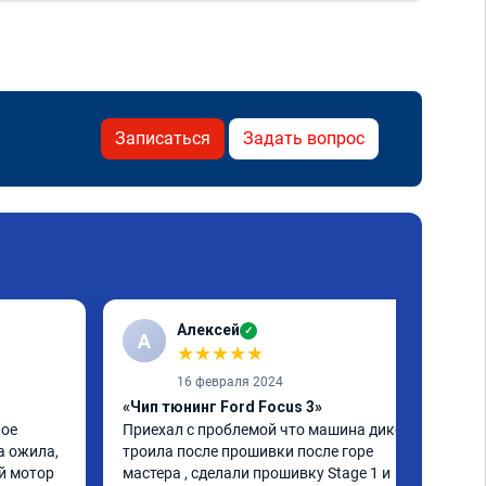
Записаться
Задать вопрос
Алексей
✓
А
★
★
★
★
★
16 февраля 2024
«Чип тюнинг Ford Focus 3»
ое 
Приехал с проблемой что машина дико 
 ожила, 
троила после прошивки после горе 
 мотор 
мастера , сделали прошивку Stage 1 и 