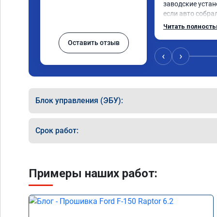
заводские устан
если авто собрал
"тупит", по трасс
Читать полност
ниже! По городу 
Оставить отзыв
до прошивки. Но 
теперь ездить ка
‹
›
В общем, доволе
Блок управления (ЭБУ):
Срок работ:
Примеры наших работ: