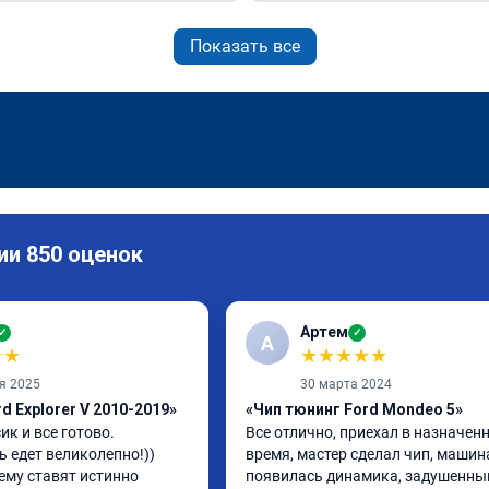
Показать все
ии 850 оценок
Артем
✓
✓
А
★
★
★
★
★
★
★
я 2025
30 марта 2024
d Explorer V 2010-2019»
«Чип тюнинг Ford Mondeo 5»
ик и все готово. 
Все отлично, приехал в назначенн
 едет великолепно!)) 
время, мастер сделал чип, машина
ему ставят истинно 
появилась динамика, задушенный