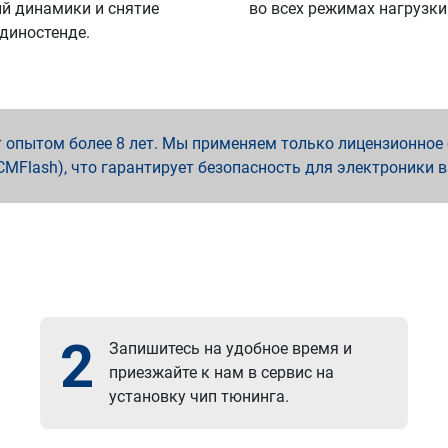
й динамики и снятие
во всех режимах нагрузки
 диностенде.
опытом более 8 лет. Мы применяем только лицензионное о
x, PCMFlash), что гарантирует безопасность для электроники 
2
Запишитесь на удобное время и
приезжайте к нам в сервис на
установку чип тюнинга.