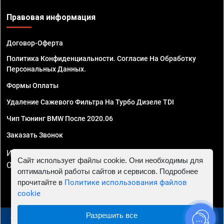
Правовая информация
Договор-Оферта
Политика Конфиденциальности. Согласие На Обработку
Персональных Данных.
Формы Оплаты
Удаление Сажевого Фильтра На Турбо Дизеле TDI
Чип Тюнинг BMW После 2020.06
Заказать Звонок
ИП Смирнов Георгий Павлович. ИНН 781302555843,
Сайт использует файлы cookie. Они необходимы для
ОГРНИП 324470400032610
оптимальной работы сайтов и сервисов. Подробнее
прочитайте в
Политике использования файлов
cookie
Разрешить все
© 2010 - 2026 Чип тюнинг в Красноярске - Автосервис