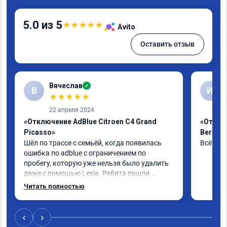
5.0 из 5
★
★
★
★
★
Avito
Оставить отзыв
Вячеслав
✓
В
И
★
★
★
★
★
22 апреля 2024
«Отключение AdBlue Citroen C4 Grand
«Отклю
Picasso»
Berling
Шёл по трассе с семьёй, когда появилась 
Всё сде
ошибка по adblue с ограничением по 
пробегу, которую уже нельзя было удалить 
даже с помощью Lexia. Ребята пошли 
навстречу, оперативно приняли и за час 
Читать полностью
отшили как adblue, так и eolys. Отпуск не 
был сорван ))
‹
›