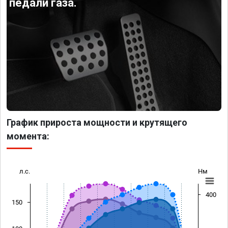
педали газа.
График прироста мощности и крутящего
момента:
л.с.
Нм
400
150