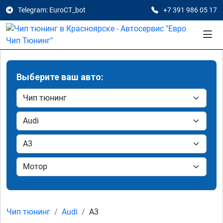
Telegram: EuroCT_bot
+7 391 986 05 17
Выберите ваш авто:
Чип тюнинг
Audi
A3