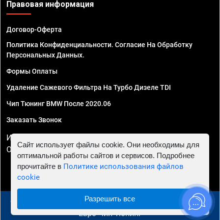
Правовая информация
Договор-Оферта
Политика Конфиденциальности. Согласие На Обработку
Персональных Данных.
Формы Оплаты
Удаление Сажевого Фильтра На Турбо Дизеле TDI
Чип Тюнинг BMW После 2020.06
Заказать Звонок
ИП Смирнов Георгий Павлович. ИНН 781302555843,
Сайт использует файлы cookie. Они необходимы для
ОГРНИП 324470400032610
оптимальной работы сайтов и сервисов. Подробнее
прочитайте в
Политике использования файлов
cookie
Разрешить все
© 2010 - 2026 Чип тюнинг в Красноярске - Автосервис
"Евро Чип Тюнинг"