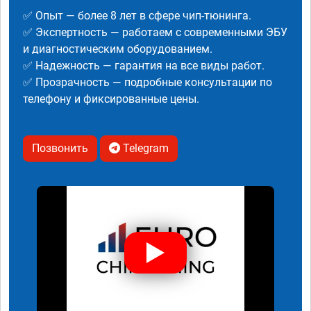
✅ Опыт — более 8 лет в сфере чип-тюнинга.
✅ Экспертность — работаем с современными ЭБУ
и диагностическим оборудованием.
✅ Надежность — гарантия на все виды работ.
✅ Прозрачность — подробные консультации по
телефону и фиксированные цены.
Позвонить
Telegram