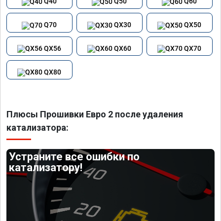
Q40
Q50
Q60
Q70
QX30
QX50
QX56
QX60
QX70
QX80
Плюсы Прошивки Евро 2 после удаления
катализатора:
Устраните все ошибки по
катализатору!