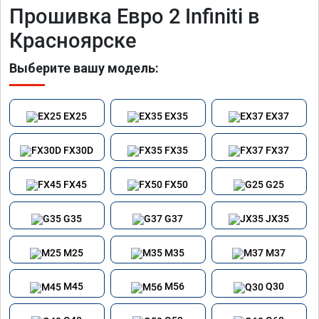
Прошивка Евро 2 Infiniti в
Красноярске
Выберите вашу модель:
EX25
EX35
EX37
FX30D
FX35
FX37
FX45
FX50
G25
G35
G37
JX35
M25
M35
M37
M45
M56
Q30